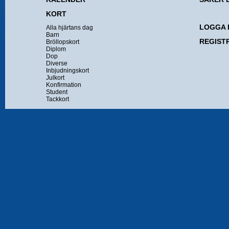
KORT
LOGGA 
Alla hjärtans dag
Barn
REGIST
Bröllopskort
Diplom
Dop
Diverse
Inbjudningskort
Julkort
Konfirmation
Student
Tackkort