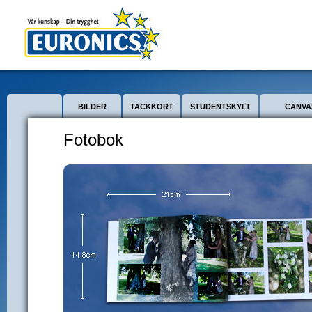
BILDER
TACKKORT
STUDENTSKYLT
CANVA
Fotobok